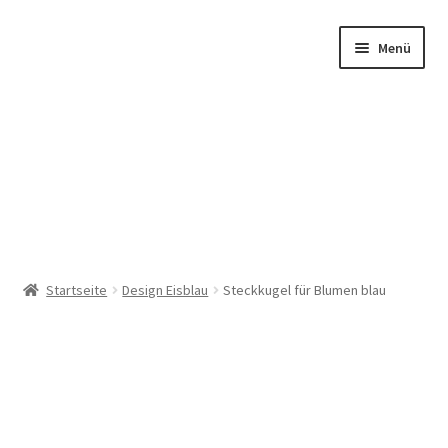
Zur
Zum
Menü
Navigation
Inhalt
springen
springen
Startseite
Startseite
Design Eisblau
Steckkugel für Blumen blau
Produkte
Kurse
Über Uns