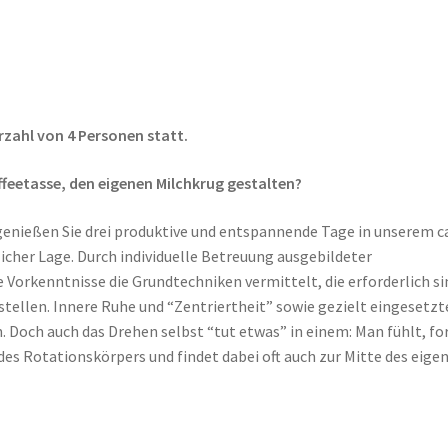
rzahl von 4 Personen statt.
ffeetasse, den eigenen Milchkrug gestalten?
 genießen Sie drei produktive und entspannende Tage in unserem c
licher Lage. Durch individuelle Betreuung ausgebildeter
Vorkenntnisse die Grundtechniken vermittelt, die erforderlich si
tellen. Innere Ruhe und “Zentriertheit” sowie gezielt eingesetzt
n. Doch auch das Drehen selbst “tut etwas” in einem: Man fühlt, fo
e des Rotationskörpers und findet dabei oft auch zur Mitte des eige