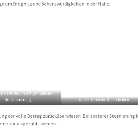
e um Drognitz und Sehenswürdigkeiten in der Nähe.
le als Kursraum mit gemütlicher
Holzbefeuerung
unterschiedliche Drehscheiben
ung der volle Betrag zurücküberwiesen. Bei späterer Stornierung 
umme zurückgezahlt werden.