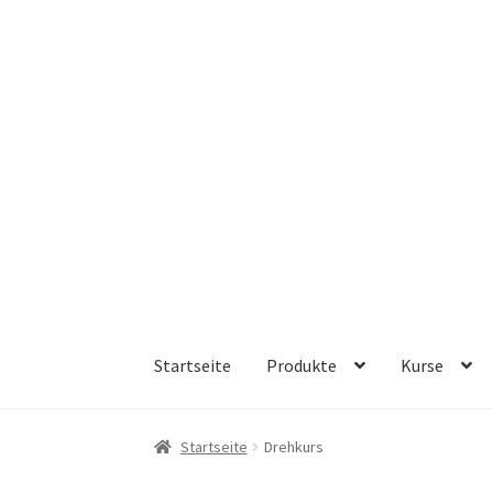
Zur
Zum
Navigation
Inhalt
springen
springen
Startseite
Produkte
Kurse
Startseite
Drehkurs