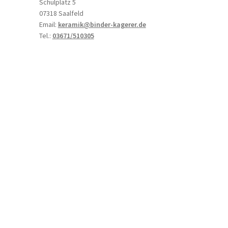
Schulplatz 5
07318 Saalfeld
Email:
keramik@binder-kagerer.de
Tel.:
03671/510305