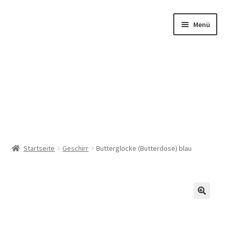
Zur
Zum
Menü
Navigation
Inhalt
springen
springen
Startseite
Startseite
Geschirr
Butterglocke (Butterdose) blau
Produkte
Kurse
🔍
Über Uns