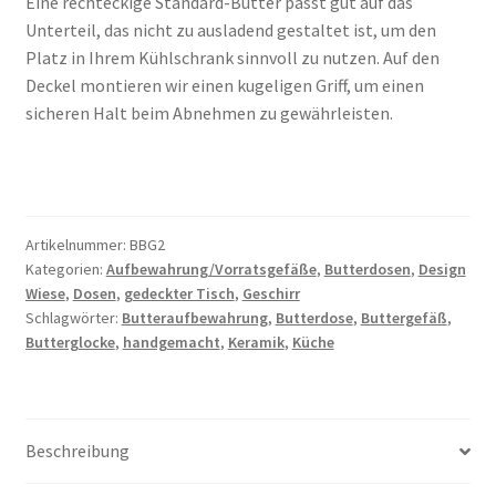
Eine rechteckige Standard-Butter passt gut auf das
Unterteil, das nicht zu ausladend gestaltet ist, um den
Platz in Ihrem Kühlschrank sinnvoll zu nutzen. Auf den
Deckel montieren wir einen kugeligen Griff, um einen
sicheren Halt beim Abnehmen zu gewährleisten.
Artikelnummer:
BBG2
Kategorien:
Aufbewahrung/Vorratsgefäße
,
Butterdosen
,
Design
Wiese
,
Dosen
,
gedeckter Tisch
,
Geschirr
Schlagwörter:
Butteraufbewahrung
,
Butterdose
,
Buttergefäß
,
Butterglocke
,
handgemacht
,
Keramik
,
Küche
Beschreibung