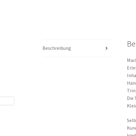
Be
Beschreibung
Mach
Erle
Inha
Händ
Trin
Die 
Klei
Selb
Kund
kind