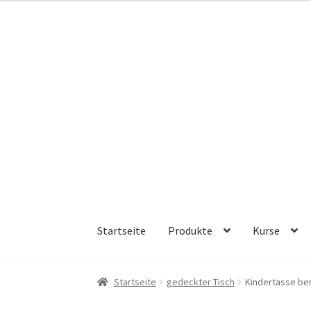
Zur
Zum
Navigation
Inhalt
springen
springen
Startseite
Produkte
Kurse
Startseite
gedeckter Tisch
Kindertasse be