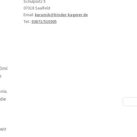
Schulplatz 5
07318 Saalfeld
Email:
keramik@binder-kagerer.de
Tel.:
03671/510305
50ml
e
nis.
die
wir