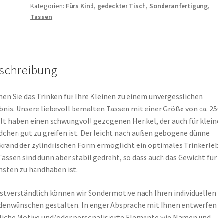
Kategorien:
Fürs Kind
,
gedeckter Tisch
,
Sonderanfertigung
,
Tassen
schreibung
en Sie das Trinken für Ihre Kleinen zu einem unvergesslichen
bnis. Unsere liebevoll bemalten Tassen mit einer Größe von ca. 2
lt haben einen schwungvoll gezogenen Henkel, der auch für klein
chen gut zu greifen ist. Der leicht nach außen gebogene dünne
krand der zylindrischen Form ermöglicht ein optimales Trinkerleb
Tassen sind dünn aber stabil gedreht, so dass auch das Gewicht für 
nsten zu handhaben ist.
stverständlich können wir Sondermotive nach Ihren individuellen
enwünschen gestalten. In enger Absprache mit Ihnen entwerfen 
liche Motive und/oder personalisierte Elemente wie Namen und